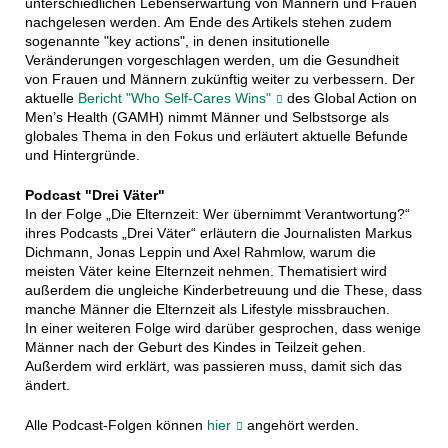
unterschiedlichen Lebenserwartung von Männern und Frauen
nachgelesen werden. Am Ende des Artikels stehen zudem
sogenannte "key actions", in denen insitutionelle
Veränderungen vorgeschlagen werden, um die Gesundheit
von Frauen und Männern zukünftig weiter zu verbessern. Der
aktuelle
Bericht "Who Self-Cares Wins"
des Global Action on
Men’s Health (GAMH) nimmt Männer und Selbstsorge als
globales Thema in den Fokus und erläutert aktuelle Befunde
und Hintergründe.
Podcast "Drei Väter"
In der Folge „Die Elternzeit: Wer übernimmt Verantwortung?“
ihres Podcasts „Drei Väter“ erläutern die Journalisten Markus
Dichmann, Jonas Leppin und Axel Rahmlow, warum die
meisten Väter keine Elternzeit nehmen. Thematisiert wird
außerdem die ungleiche Kinderbetreuung und die These, dass
manche Männer die Elternzeit als Lifestyle missbrauchen.
In einer weiteren Folge wird darüber gesprochen, dass wenige
Männer nach der Geburt des Kindes in Teilzeit gehen.
Außerdem wird erklärt, was passieren muss, damit sich das
ändert.
Alle Podcast-Folgen können
hier
angehört werden.