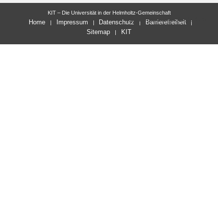
KIT – Die Universität in der Helmholtz-Gemeinschaft
letzte Änderung: 30.10.2025
Home
Impressum
Datenschutz
Barrierefreiheit
Sitemap
KIT